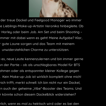
Ich bin der treue Dackel und Feelgood Manager wo immer
ich meine Lieblings-Make-up-Artistin Veronika hinbegleite. Ob
auf der Harley oder beim Job. Am Set und beim Shooting –
ich bin immer mit dabei wenn es geht! Meine Aufgabe? Klar,
für gute Laune sorgen und das Team mit meinem
unwiderstehlichen Charme zu unterstützen.
Ich liebe es, neue Leute kennenzulernen und bin immer gerne
mit von der Partie – ob als unschlagbares Model für BTS
Aufnahmen oder als entspannter kleiner Kollege gegen
Stress. Kein Make-up-Job ist wirklich komplett ohne mich!
Wer mich trifft, merkt schnell: Ich bin nicht nur ein Dackel,
sondern auch der geheime „Vibe“-Booster des Teams. Und
wer könnte schon diesem Dackelblick widerstehen?
Natürlich, wenn es mal zu hektisch wird oder es bei den