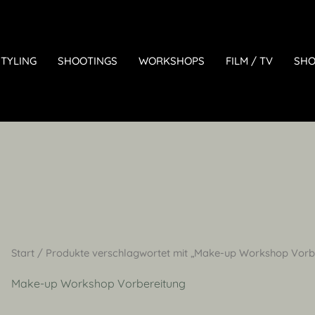
TYLING
SHOOTINGS
WORKSHOPS
FILM / TV
SHO
Start
/ Produkte verschlagwortet mit „Make-up Workshop Vorb
Make-up Workshop Vorbereitung