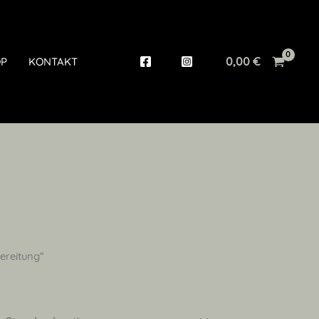
0,00
€
P
KONTAKT
ereitung“